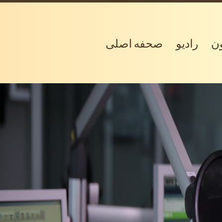
ون
رادیو
صحفه اصلی